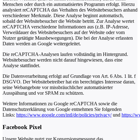
Menschen oder durch ein automatisiertes Programm erfolgt. Hierzu
analysiert reCAPTCHA das Verhalten des Websitebesuchers anhand
verschiedener Merkmale. Diese Analyse beginnt automatisch,
sobald der Websitebesucher die Website betritt. Zur Analyse wertet
reCAPTCHA verschiedene Informationen aus (z.B. IP-Adresse,
Verweildauer des Websitebesuchers auf der Website oder vom
Nutzer getätigte Mausbewegungen). Die bei der Analyse erfassten
Daten werden an Google weitergeleitet.
Die reCAPTCHA-Analysen laufen vollständig im Hintergrund.
Websitebesucher werden nicht darauf hingewiesen, dass eine
Analyse stattfindet.
Die Datenverarbeitung erfolgt auf Grundlage von Art. 6 Abs. 1 lit. f
DSGVO. Der Websitebetreiber hat ein berechtigtes Interesse daran,
seine Webangebote vor missbräuchlicher automatisierter
Ausspähung und vor SPAM zu schützen.
Weitere Informationen zu Google reCAPTCHA sowie die
Datenschutzerklärung von Google entnehmen Sie folgenden
Links:
https://www.google.com/intl/de/policies/privacy/
und
https://
Facebook Pixel
Unsere Website nutzt zur Konversionsmessung das